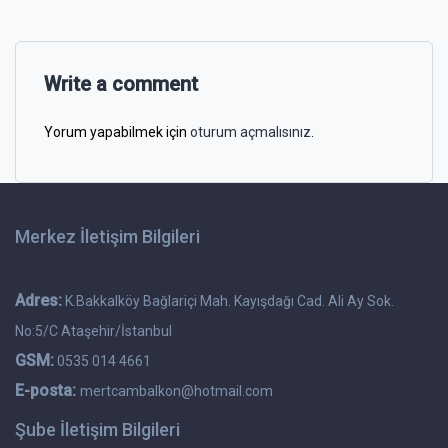
Write a comment
Yorum yapabilmek için
oturum açmalısınız
.
Merkez İletişim Bilgileri
Adres:
K.Bakkalköy Bağlariçi Mah. Kayışdağı Cad. Ali Ay Sok.
No:5/C Ataşehir/İstanbul
GSM:
0535 014 4661
E-posta:
mertcambalkon@hotmail.com
Şube İletişim Bilgileri